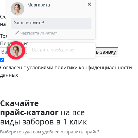
Маргарита
Оставьте заявку
Здравствуйте!
на расчет стоимости
Маргарита
печатает...
Только телефон и мы в деле.
Перезвоним через пару минут
Введите сообщение
Оставить заявку
Cогласен с условиями
политики конфиденциальности
данных
Скачайте
прайс-каталог
на все
виды заборов в 1 клик
Выберите куда вам удобнее отправить прайс?