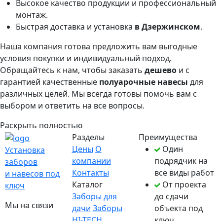
Высокое качество продукции и профессиональный
монтаж.
Быстрая доставка и установка
в Дзержинском
.
Наша компания готова предложить вам выгодные
условия покупки и индивидуальный подход.
Обращайтесь к нам, чтобы заказать
дешево
и с
гарантией качественные
полуарочные навесы
для
различных целей. Мы всегда готовы помочь вам с
выбором и ответить на все вопросы.
Раскрыть полностью
Разделы
Преимущества
Цены
О
Один
Установка
компании
подрядчик на
заборов
Контакты
все виды работ
и навесов под
Каталог
От проекта
ключ
Заборы для
до сдачи
Мы на связи
дачи
Заборы
объекта под
HI-TECH
ключ